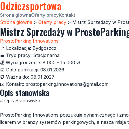
Odziezsportowa
Strona główna
Oferty pracy
Kontakt
Strona główna
>
Oferty pracy
>
Mistrz Sprzedaży w Pros
Mistrz Sprzedaży w ProstoParkin
ProstoParking Innovations
📍
Lokalizacja:
Bydgoszcz
💼
Tryb pracy:
Stacjonarna
💰
Wynagrodzenie:
8 000 - 15 000 zł
📅
Data publikacji:
08.01.2026
⏰
Ważna do:
08.01.2027
📧
Kontakt:
prostoparking.innovations@gmail.com
Opis stanowiska
# Opis Stanowiska
ProstoParking Innovations poszukuje dynamicznego i zm
liderem w branży systemów parkingowych, a nasza misja t