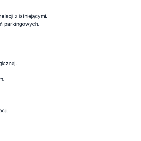
acji z istniejącymi.
ań parkingowych.
icznej.
m.
cji.